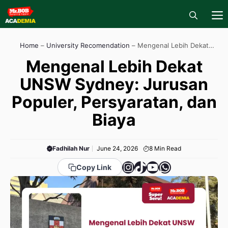
Skip
to
content
M
Home
–
University Recomendation
–
Mengenal Lebih Dekat
UNSW Sydney: Jurusan Populer, Persyaratan, dan Biaya
Mengenal Lebih Dekat
UNSW Sydney: Jurusan
Populer, Persyaratan, dan
Biaya
Fadhilah Nur
June 24, 2026
8
Min Read
Instagram
TikTok
YouTube
WhatsApp
Copy Link