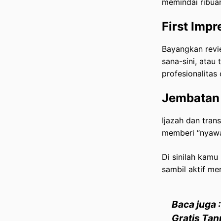
memindai ribuan
First Imp
Bayangkan revi
sana-sini, atau
profesionalitas
Jembatan 
Ijazah dan tran
memberi “nyawa
Di sinilah kamu
sambil aktif me
Baca juga 
Gratis Tan