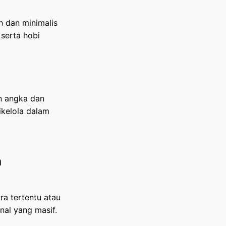
ih dan minimalis
, serta hobi
n angka dan
ikelola dalam
h
ra tertentu atau
nal yang masif.