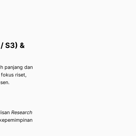
/ S3) &
ih panjang dan
fokus riset,
sen.
lisan
Research
a kepemimpinan