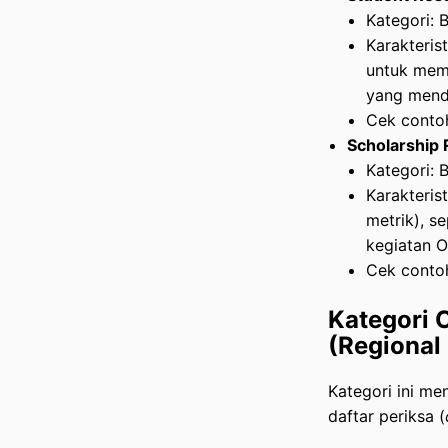
Kategori: 
Karakteris
untuk mema
yang mendu
Cek conto
Scholarship
Kategori: 
Karakteris
metrik), s
kegiatan 
Cek conto
Kategori 
(Regiona
Kategori ini me
daftar periksa (