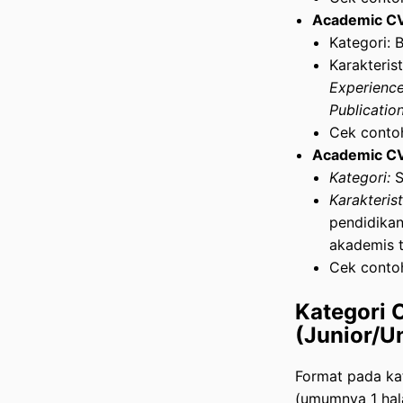
Academic C
Kategori: 
Karakteris
Experienc
Publicatio
Cek conto
Academic C
Kategori:
S
Karakterist
pendidikan
akademis t
Cek conto
Kategori 
(Junior/U
Format pada kat
(umumnya 1 ha