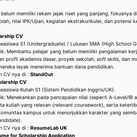
belum memiliki rekam jejak riset yang panjang, fokusnya d
lah, nilai IPK/Ujian, kegiatan ekstrakurikuler, dan potensi
arship CV
Beasiswa S1 (Undergraduate) / Lulusan SMA (High School G
tik: Membantu pelajar yang belum memiliki pengalaman kerj
n profil akademis dasar, proyek sekolah,
soft skills
, dan m
ereka layak menerima bantuan dana pendidikan.
h CV nya di :
StandOut
olarship CV
Beasiswa Kuliah S1 (Sistem Pendidikan Inggris/UK).
tik: Menekankan pada pencapaian nilai (seperti A-Level/IB 
ta kuliah yang relevan (
relevant coursework
), serta keterl
 komunitas kampus untuk menunjukkan karakter yang seimb
andidate
).
h CV nya di :
ResumeLab UK
me for Scholarship Application