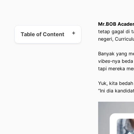
Mr.BOB Acade
tetap gagal di 
Table of Content
negeri, Curricu
Banyak yang me
Mengapa CV Menjadi
vibes
-nya beda 
Penentu Kelulusan Beasiswa?
tapi mereka me
Daftar Referensi: 7 Contoh
Yuk, kita bedah
CV Beasiswa Berdasarkan
“Ini dia kandidat
Kategori
Checklist Dokumen Wajib
Selain CV
9 Tips Jitu Agar CV-mu