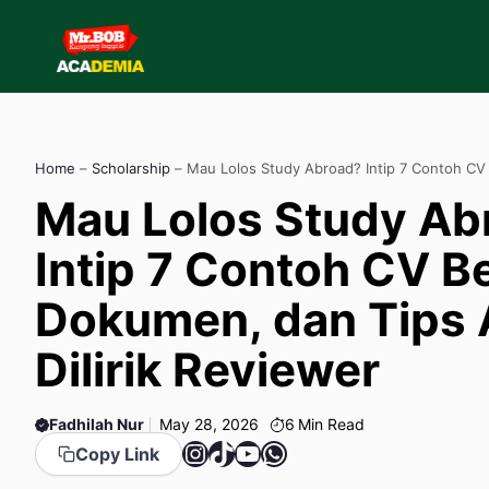
Skip
to
content
Home
–
Scholarship
–
Mau Lolos Study Abroad? Intip 7 Contoh C
Tips Agar Dilirik Reviewer
Mau Lolos Study Ab
Intip 7 Contoh CV B
Dokumen, dan Tips 
Dilirik Reviewer
Fadhilah Nur
May 28, 2026
6
Min Read
Instagram
TikTok
YouTube
WhatsApp
Copy Link