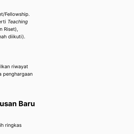
t/Fellowship.
erti
Teaching
 Riset),
ah diikuti).
lkan riwayat
rta penghargaan
lusan Baru
ih ringkas