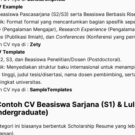
V Example
Beasiswa Pascasarjana (S2/S3) serta Beasiswa Berbasis Rise
tik: Format formal yang mencantumkan bagian spesifik sep
e
(Pengalaman Mengajar),
Research Experience
(Pengalaman
ns
(Publikasi Ilmiah), dan
Conferences
(Konferensi yang pern
h CV nya di :
Zety
V Template
2, S3, dan Beasiswa Penelitian/Dosen (Postdoctoral).
ik:
Menyediakan struktur baku internasional untuk menampi
 tinggi, judul tesis/disertasi, nama dosen pembimbing, se
ingkat universitas.
h CV nya di :
SampleTemplates
Contoh CV Beasiswa Sarjana (S1) & Lu
ndergraduate)
egori ini biasanya berbentuk Scholarship Resume yang leb
laman).