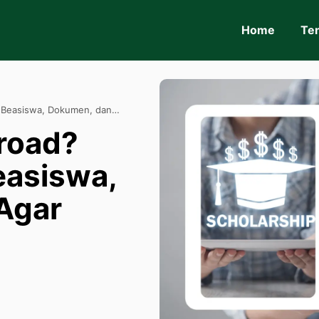
Home
Te
V Beasiswa, Dokumen, dan
road?
easiswa,
Agar