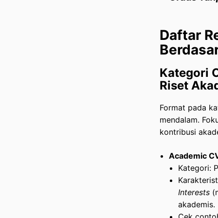
Daftar R
Berdasar
Kategori 
Riset Aka
Format pada kat
mendalam. Fokus
kontribusi akad
Academic CV
Kategori: 
Karakteris
Interests
(m
akademis.
Cek conto