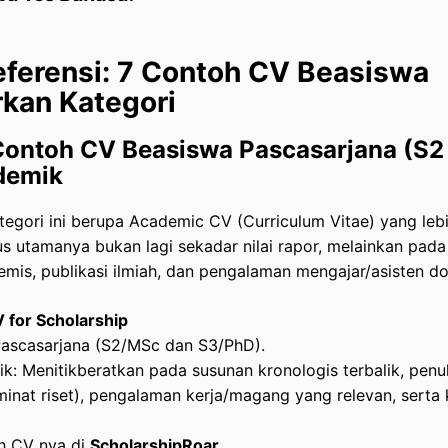
eferensi: 7 Contoh CV Beasiswa
kan Kategori
Contoh CV Beasiswa Pascasarjana (S2 
demik
egori ini berupa Academic CV (Curriculum Vitae) yang leb
 utamanya bukan lagi sekadar nilai rapor, melainkan pada 
emis, publikasi ilmiah, dan pengalaman mengajar/asisten do
 for Scholarship
Pascasarjana (S2/MSc dan S3/PhD).
tik: Menitikberatkan pada susunan kronologis terbalik, penu
inat riset), pengalaman kerja/magang yang relevan, sert
h CV nya di
ScholarshipRoar