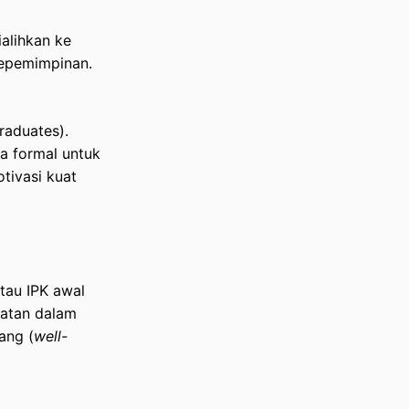
ialihkan ke
 kepemimpinan.
raduates).
a formal untuk
otivasi kuat
atau IPK awal
ibatan dalam
ang (
well-