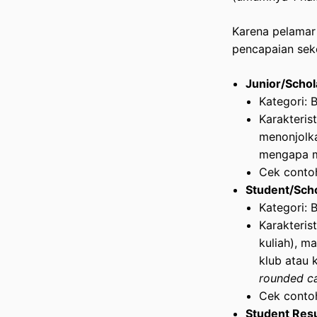
Karena pelamar 
pencapaian seko
Junior/Schol
Kategori: 
Karakteris
menonjolka
mengapa m
Cek conto
Student/Sch
Kategori: 
Karakteris
kuliah), ma
klub atau
rounded c
Cek conto
Student Resu