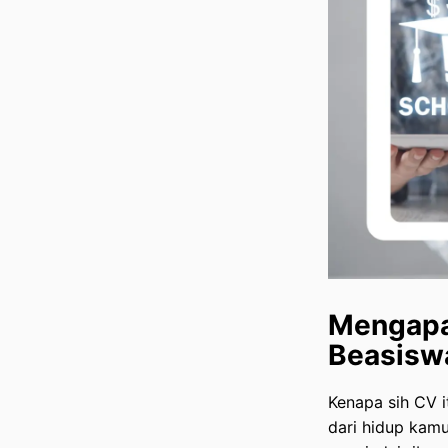
Dilirik Reviewer
Penutup: Contoh CV
Beasiswa Mana Nih yang
Cocok di Kamu?
Mengapa
Beasisw
Kenapa sih CV it
dari hidup kam