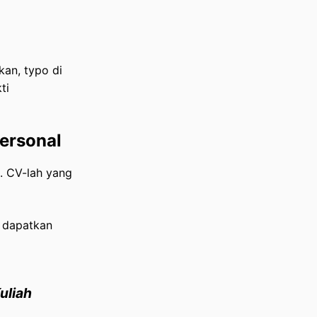
an, typo di
ti
ersonal
a. CV-lah yang
u dapatkan
uliah