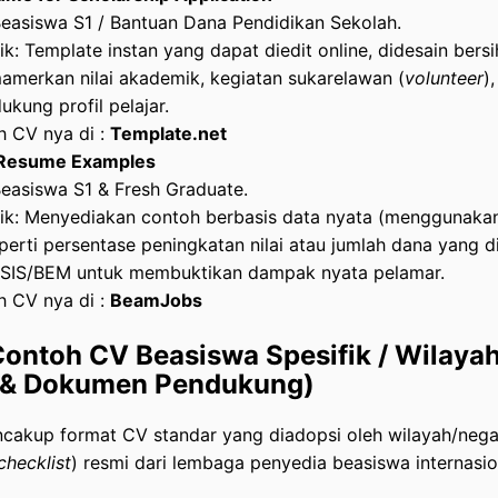
Beasiswa S1 / Bantuan Dana Pendidikan Sekolah.
tik: Template instan yang dapat diedit online, didesain bers
merkan nilai akademik, kegiatan sukarelawan (
volunteer
)
kung profil pelajar.
h CV nya di :
Template.net
 Resume Examples
Beasiswa S1 & Fresh Graduate.
tik: Menyediakan contoh berbasis data nyata (menggunaka
eperti persentase peningkatan nilai atau jumlah dana yang d
OSIS/BEM untuk membuktikan dampak nyata pelamar.
h CV nya di :
BeamJobs
Contoh CV Beasiswa Spesifik / Wilaya
l & Dokumen Pendukung)
ncakup format CV standar yang diadopsi oleh wilayah/nega
checklist
) resmi dari lembaga penyedia beasiswa internasio