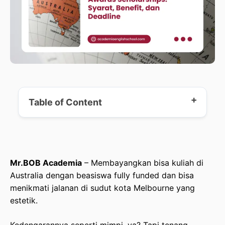
Table of Content
Apa Itu Australia Awards Scholarships?
Mr.BOB Academia
– Membayangkan bisa kuliah di
Cakupan Benefit Beasiswa Australia Awards
Australia dengan beasiswa fully funded dan bisa
Scholarships (Fully Funded)
menikmati jalanan di sudut kota Melbourne yang
estetik.
Syarat Pendaftaran Beasiswa Australia Awards
Scholarships Terbaru