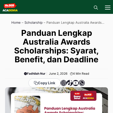
Skip
to
content
M
Home
–
Scholarship
–
Panduan Lengkap Australia Awards
Scholarships: Syarat, Benefit, dan Deadline
Panduan Lengkap
Australia Awards
Scholarships: Syarat,
Benefit, dan Deadline
Fadhilah Nur
June 2, 2026
4
Min Read
Instagram
TikTok
YouTube
WhatsApp
Copy Link