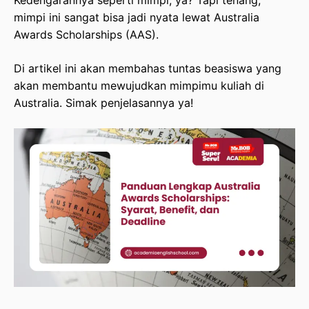
Kedengarannya seperti mimpi, ya? Tapi tenang,
mimpi ini sangat bisa jadi nyata lewat Australia
Dokumen Wajib dan Rincian Biaya Persiapan
Awards Scholarships (AAS).
Cara Daftar Beasiswa Australia Awards
Di artikel ini akan membahas tuntas beasiswa yang
Scholarships Melalui Portal OASIS
akan membantu mewujudkan mimpimu kuliah di
Australia. Simak penjelasannya ya!
Deadline Penting dan Jadwal Seleksi Australia
Awards Scholarships 2026
Tips Lolos Seleksi: Cara Menjawab Supporting
Statement
Penutup