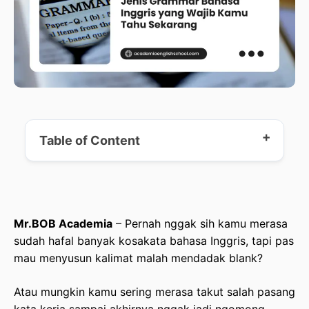
Table of Content
Mengenal Apa Itu Grammar, Secara Singkat
Mr.BOB Academia
– Pernah nggak sih kamu merasa
Mengenal 8 Jenis Grammar Bahasa Inggris &
sudah hafal banyak kosakata bahasa Inggris, tapi pas
Contohnya
mau menyusun kalimat malah mendadak blank?
Teknik Jago Grammar Tanpa Pusing
Atau mungkin kamu sering merasa takut salah pasang