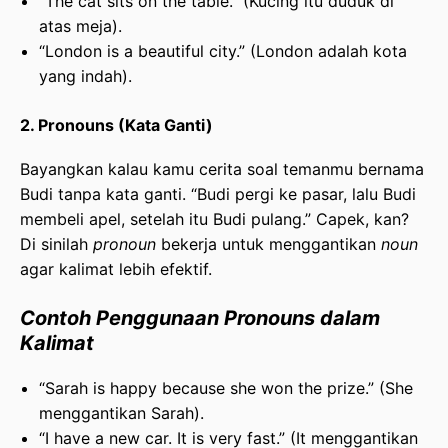
“The cat sits on the table.” (Kucing itu duduk di
atas meja).
“London is a beautiful city.” (London adalah kota
yang indah).
2. Pronouns (Kata Ganti)
Bayangkan kalau kamu cerita soal temanmu bernama
Budi tanpa kata ganti. “Budi pergi ke pasar, lalu Budi
membeli apel, setelah itu Budi pulang.” Capek, kan?
Di sinilah
pronoun
bekerja untuk menggantikan
noun
agar kalimat lebih efektif.
Contoh Penggunaan Pronouns dalam
Kalimat
“Sarah is happy because she won the prize.” (She
menggantikan Sarah).
“I have a new car. It is very fast.” (It menggantikan