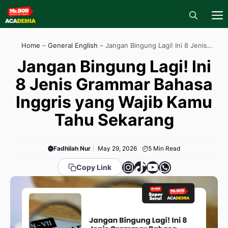
Skip
to
content
M
Home
–
General English
–
Jangan Bingung Lagi! Ini 8 Jenis
Grammar Bahasa Inggris yang Wajib Kamu Tahu Sekarang
Jangan Bingung Lagi! Ini
8 Jenis Grammar Bahasa
Inggris yang Wajib Kamu
Tahu Sekarang
Fadhilah Nur
May 29, 2026
5
Min Read
Instagram
TikTok
YouTube
WhatsApp
Copy Link