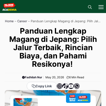
Skip
to
content
M
Home
–
Career
–
Panduan Lengkap Magang di Jepang: Pilih Jalur
Terbaik, Rincian Biaya, dan Pahami Resikonya!
Panduan Lengkap
Magang di Jepang: Pilih
Jalur Terbaik, Rincian
Biaya, dan Pahami
Resikonya!
Fadhilah Nur
May 20, 2026
6
Min Read
Instagram
TikTok
YouTube
WhatsApp
Copy Link