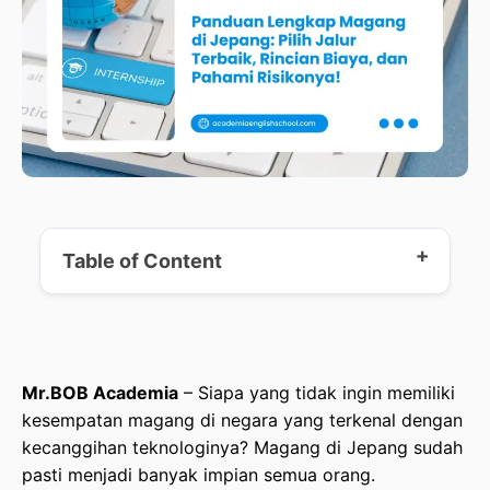
Table of Content
Mengenal Jalur Magang di Jepang (Mana yang
Terbaik?)
Mr.BOB Academia
– Siapa yang tidak ingin memiliki
kesempatan magang di negara yang terkenal dengan
Syarat Umum Pendaftaran: Apa Saja yang Harus
kecanggihan teknologinya? Magang di Jepang sudah
Disiapkan?
pasti menjadi banyak impian semua orang.