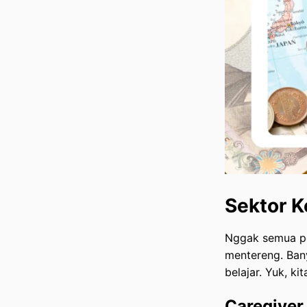
Jepang
Website Resmi Informasi
Lowongan Kerja Terpercaya
Penutup: Siap untuk Kerja di
Jepang!
Sektor K
Nggak semua pe
mentereng. Ba
belajar. Yuk, k
Caregiver