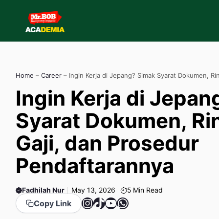
Skip
to
content
Home
–
Career
–
Ingin Kerja di Jepang? Simak Syarat Dokumen, Rin
Pendaftarannya
Ingin Kerja di Jepa
Syarat Dokumen, Ri
Gaji, dan Prosedur
Pendaftarannya
Fadhilah Nur
May 13, 2026
5
Min Read
Instagram
TikTok
YouTube
WhatsApp
Copy Link