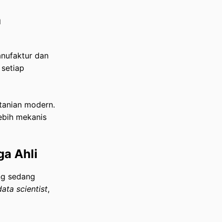
a
anufaktur dan
 setiap
tanian modern.
ebih mekanis
ga Ahli
ng sedang
data scientist
,