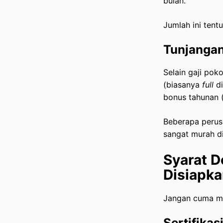
bulan.
Jumlah ini tentu
Tunjangan
Selain gaji po
(biasanya
full
di
bonus tahunan 
Beberapa perus
sangat murah d
Syarat D
Disiapka
Jangan cuma mo
Sertifikas