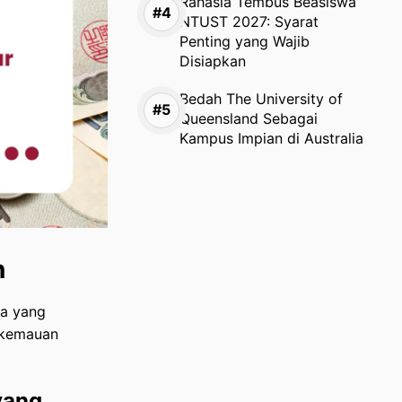
Rahasia Tembus Beasiswa
NTUST 2027: Syarat
Penting yang Wajib
Disiapkan
Bedah The University of
Queensland Sebagai
Kampus Impian di Australia
n
na yang
n kemauan
yang