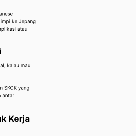
panese
 mimpi ke Jepang
aplikasi atau
i
sal, kalau mau
dan SKCK yang
 antar
k Kerja