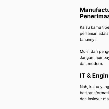
Manufactu
Penerimaa
Kalau kamu tipe
pertanian adala
tahunnya.
Mulai dari pen
Jangan membayan
dan modern.
IT & Engin
Nah, kalau yan
bertransformas
dan insinyur ma