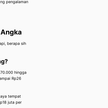
ntung pengalaman
r Angka
api, berapa sih
ng?
¥170.000 hingga
 sampai Rp26
iaya tempat
p18 juta per