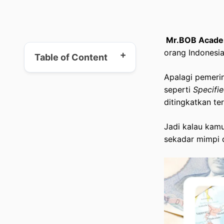
Mr.BOB Acade
orang Indonesi
Table of Content
Apalagi pemeri
seperti
Specifie
Sektor Kerja di Jepang Paling
ditingkatkan te
Menjanjikan
Jadi kalau kamu
Rincian Gaji & Benefit: Lebih
sekadar mimpi 
dari Sekadar Angka
Syarat Dokumen & Kualifikasi
yang Wajib Disiapkan
Jalur Resmi yang Bisa Kamu
Tempuh untuk Kerja di