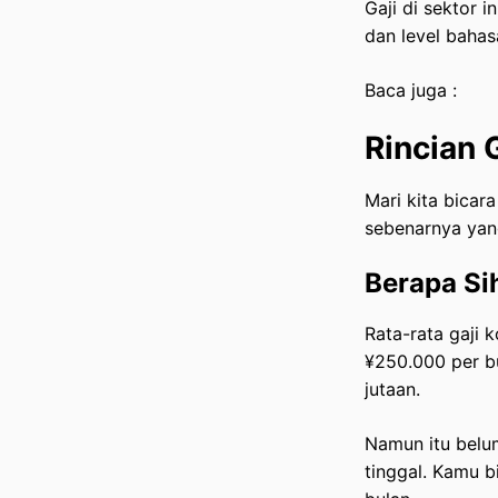
Gaji di sektor i
dan level baha
Baca juga :
Rincian 
Mari kita bicar
sebenarnya yan
Berapa Si
Rata-rata gaji 
¥250.000 per bu
jutaan.
Namun itu belum
tinggal. Kamu b