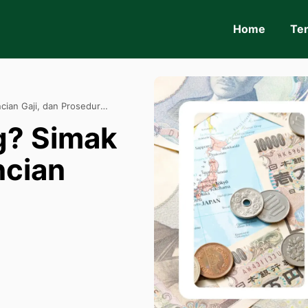
Home
Te
cian Gaji, dan Prosedur
ng? Simak
ncian