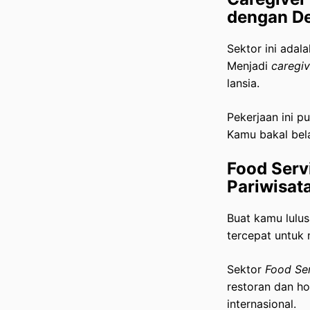
dengan D
Sektor ini ada
Menjadi
caregiv
lansia.
Pekerjaan ini p
Kamu bakal bela
Food Servi
Pariwisat
Buat kamu lulus
tercepat untuk 
Sektor
Food Se
restoran dan ho
internasional.