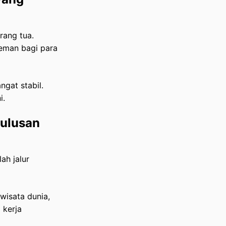
rang tua.
teman bagi para
ngat stabil.
i.
Lulusan
ah jalur
iwisata dunia,
 kerja