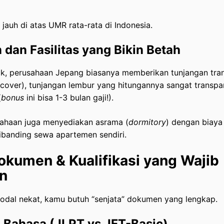
 jauh di atas UMR rata-rata di Indonesia.
 dan Fasilitas yang Bikin Betah
kok, perusahaan Jepang biasanya memberikan tunjangan tra
cover), tunjangan lembur yang hitungannya sangat transpa
(
bonus
ini bisa 1-3 bulan gaji!).
ahaan juga menyediakan asrama (
dormitory
) dengan biay
ibanding sewa apartemen sendiri.
okumen & Kualifikasi yang Wajib
n
dal nekat, kamu butuh “senjata” dokumen yang lengkap.
i Bahasa (JLPT vs JFT-Basic)