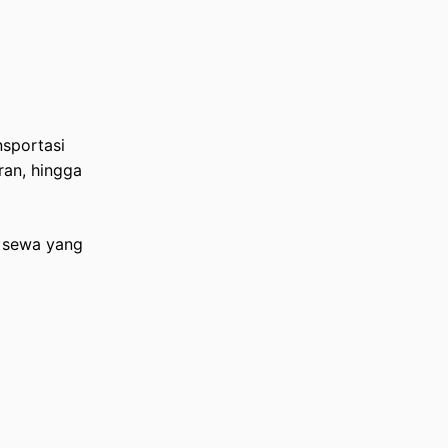
nsportasi
ran, hingga
a sewa yang