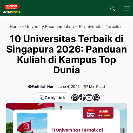
Skip
to
content
M
Home
–
University Recomendation
–
10 Universitas Terbaik di
Singapura 2026: Panduan Kuliah di Kampus Top Dunia
10 Universitas Terbaik di
Singapura 2026: Panduan
Kuliah di Kampus Top
Dunia
Fadhilah Nur
June 4, 2026
7
Min Read
Instagram
TikTok
YouTube
WhatsApp
Copy Link