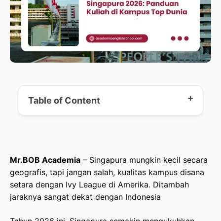
Table of Content
Mengapa Kuliah di Singapura?
Mr.BOB Academia
– Singapura mungkin kecil secara
Daftar 11 Universitas Terbaik di Singapura 2026
geografis, tapi jangan salah, kualitas kampus disana
setara dengan Ivy League di Amerika. Ditambah
Beasiswa yang Tersedia untuk Kuliah Gratis di
jaraknya sangat dekat dengan Indonesia
Universitas Terbaik di Singapura