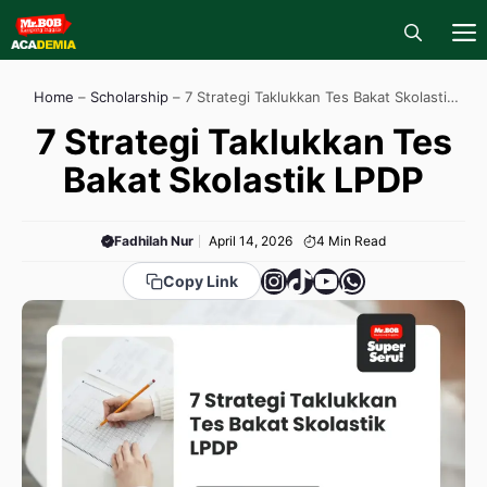
Skip
to
content
M
Home
–
Scholarship
–
7 Strategi Taklukkan Tes Bakat Skolastik
LPDP
7 Strategi Taklukkan Tes
Bakat Skolastik LPDP
Fadhilah Nur
April 14, 2026
4
Min Read
Instagram
TikTok
YouTube
WhatsApp
Copy Link