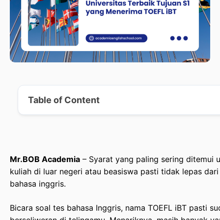
Table of Content
Apa Itu TOEFL iBT? Kenalan Singkat Biar Nggak Gaga
Mr.BOB Academia
– Syarat yang paling sering ditemui 
Mengapa Menggunakan TOEFL iBT, Bukan IELTS? Ini R
kuliah di luar negeri atau beasiswa pasti tidak lepas da
bahasa inggris.
Daftar 13 Negara & Universitas Terbaik Tujuan S1 ya
TOEFL iBT
Bicara soal tes bahasa Inggris, nama TOEFL iBT pasti su