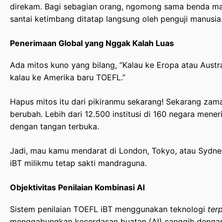
direkam. Bagi sebagian orang, ngomong sama benda mati
santai ketimbang ditatap langsung oleh penguji manusia
Penerimaan Global yang Nggak Kalah Luas
Ada mitos kuno yang bilang, “Kalau ke Eropa atau Austra
kalau ke Amerika baru TOEFL.”
Hapus mitos itu dari pikiranmu sekarang! Sekarang zam
berubah. Lebih dari 12.500 institusi di 160 negara mene
dengan tangan terbuka.
Jadi, mau kamu mendarat di London, Tokyo, atau Sydney
iBT milikmu tetap sakti mandraguna.
Objektivitas Penilaian Kombinasi AI
Sistem penilaian TOEFL iBT menggunakan teknologi
ter
menggabungkan kecerdasan buatan (AI) canggih dengan 