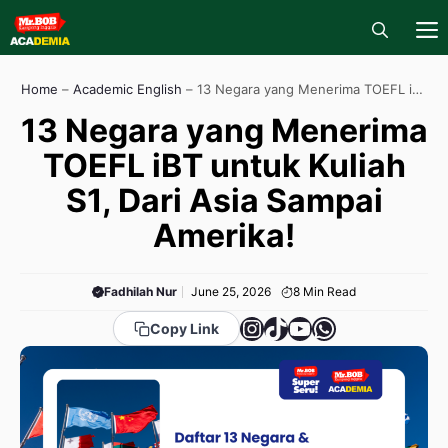
Skip
to
content
M
Home
–
Academic English
–
13 Negara yang Menerima TOEFL iBT
untuk Kuliah S1, Dari Asia Sampai Amerika!
13 Negara yang Menerima
TOEFL iBT untuk Kuliah
S1, Dari Asia Sampai
Amerika!
Fadhilah Nur
June 25, 2026
8
Min Read
Instagram
TikTok
YouTube
WhatsApp
Copy Link