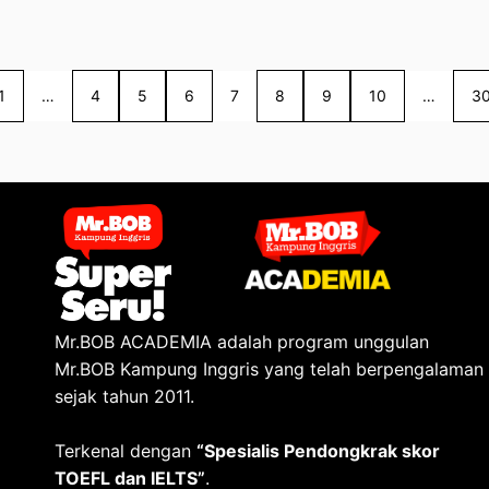
1
…
4
5
6
7
8
9
10
…
3
Mr.BOB ACADEMIA adalah program unggulan
Mr.BOB Kampung Inggris yang telah berpengalaman
sejak tahun 2011.
Terkenal dengan
“Spesialis Pendongkrak skor
TOEFL dan IELTS”
.