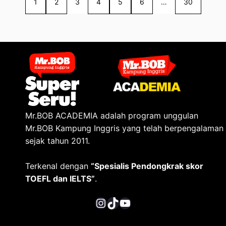
1
2
3
4
5
6
…
30
Mr.BOB ACADEMIA adalah program unggulan
Mr.BOB Kampung Inggris yang telah berpengalaman
sejak tahun 2011.
Terkenal dengan
“Spesialis Pendongkrak skor
TOEFL dan IELTS”
.
Instagram
TikTok
YouTube