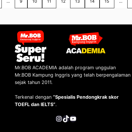
…
9
10
11
12
13
14
15
…
Mr.BOB ACADEMIA adalah program unggulan
Mr.BOB Kampung Inggris yang telah berpengalaman
sejak tahun 2011.
Terkenal dengan
“Spesialis Pendongkrak skor
TOEFL dan IELTS”
.
Instagram
TikTok
YouTube